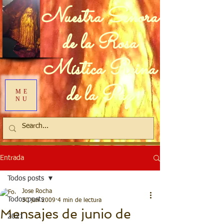
Nuestra Señora
de la Rosa
Mística Reina
de la Paz
ME
NU
Entrada
Todos posts
Jose Rocha
Todos posts
30 jun 2009
4 min de lectura
Mensajes de junio de
2021