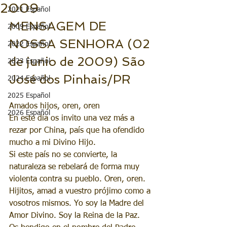
2009
2021 Español
MENSAGEM DE 
2009 Español
NOSSA SENHORA (02 
2022 Español
de junio de 2009) São 
2023 Español
José dos Pinhais/PR
2024 Español
2025 Español
Amados hijos, oren, oren
2026 Español
En este día os invito una vez más a 
rezar por China, país que ha ofendido 
mucho a mi Divino Hijo.
Si este país no se convierte, la 
naturaleza se rebelará de forma muy 
violenta contra su pueblo. Oren, oren.
Hijitos, amad a vuestro prójimo como a 
vosotros mismos. Yo soy la Madre del 
Amor Divino. Soy la Reina de la Paz.