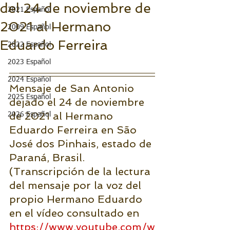
del 24 de noviembre de
2021 Español
2021 al Hermano
2009 Español
Eduardo Ferreira
2022 Español
2023 Español
2024 Español
Mensaje de San Antonio 
2025 Español
dejado el 24 de noviembre 
de 2021 al Hermano 
2026 Español
Eduardo Ferreira en São 
José dos Pinhais, estado de 
Paraná, Brasil.
(Transcripción de la lectura 
del mensaje por la voz del 
propio Hermano Eduardo 
en el vídeo consultado en 
https://www.youtube.com/w