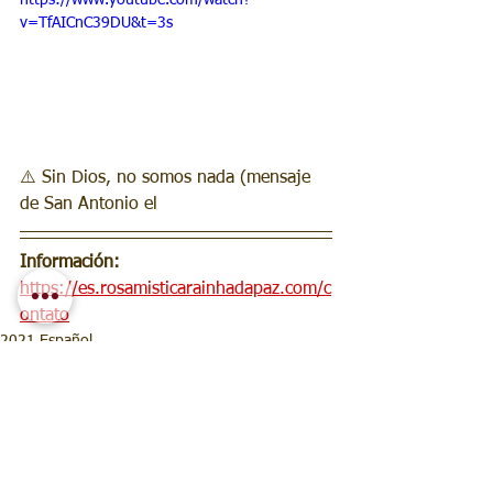
https://www.youtube.com/watch?
v=TfAICnC39DU&t=3s
⚠️ Sin Dios, no somos nada (mensaje 
de San Antonio el
Información:
https://es.rosamisticarainhadapaz.com/c
ontato
2021 Español
2021