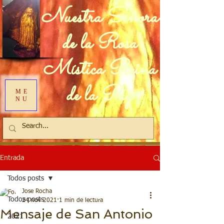
Nuestra Señora
de la Rosa
Mística Reina
de la Paz
ME
NU
Entrada
Todos posts
Jose Rocha
Todos posts
24 nov 2021
1 min de lectura
Mensaje de San Antonio
2021