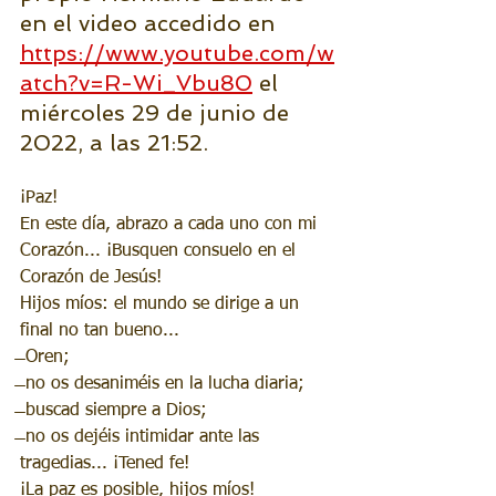
en el video accedido en 
https://www.youtube.com/w
atch?v=R-Wi_Vbu80
 el 
miércoles 29 de junio de 
2022, a las 21:52.
¡Paz!
En este día, abrazo a cada uno con mi 
Corazón... ¡Busquen consuelo en el 
Corazón de Jesús!
Hijos míos: el mundo se dirige a un 
final no tan bueno... 
̶̶ Oren;
̶̶ no os desaniméis en la lucha diaria;
̶̶ buscad siempre a Dios; 
̶̶ no os dejéis intimidar ante las 
tragedias... ¡Tened fe!
¡La paz es posible, hijos míos!