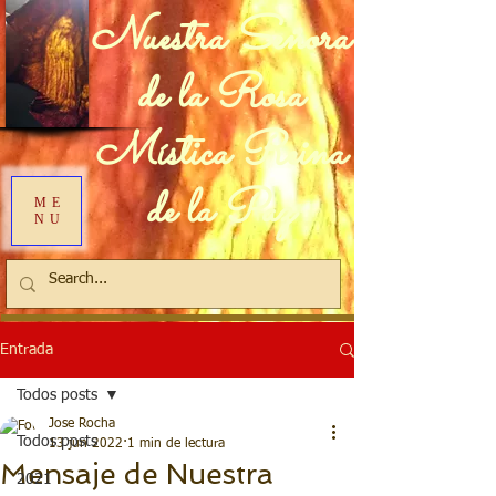
Nuestra Señora
de la Rosa
Mística Reina
de la Paz
ME
NU
Entrada
Todos posts
Jose Rocha
Todos posts
13 jun 2022
1 min de lectura
Mensaje de Nuestra
2021