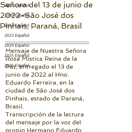
Señora del 13 de junio de
2021 Español
2022-São José dos
2009 Español
Pinhais, Paraná, Brasil
2022 Español
2023 Español
2024 Español
Mensaje de Nuestra Señora 
2025 Español
Rosa Mística Reina de la 
Paz, entregado el 13 de 
2026 Español
junio de 2022 al Hno. 
Eduardo Ferreira, en la 
ciudad de São José dos 
Pinhais, estado de Paraná, 
Brasil.
Transcripción de la lectura 
del mensaje por la voz del 
propio Hermano Eduardo 