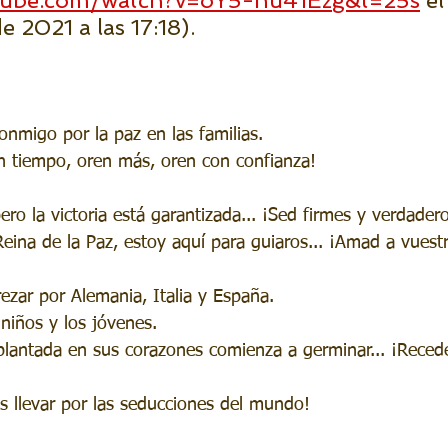
tube.com/watch?v=oY5-nu41Ezg&t=25s
 el
 2021 a las 17:18).
onmigo por la paz en las familias.
an tiempo, oren más, oren con confianza!
pero la victoria está garantizada... ¡Sed firmes y verdader
Reina de la Paz, estoy aquí para guiaros... ¡Amad a vuest
rezar por Alemania, Italia y España.
niños y los jóvenes. 
plantada en sus corazones comienza a germinar... ¡Reced
is llevar por las seducciones del mundo! 