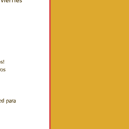
 viernes 
os!
ros 
ed para 