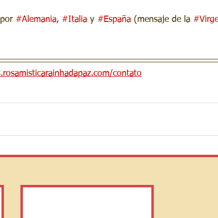
 por 
#Alemania
, 
#Italia
 y 
#España
 (mensaje de la 
#Virg
s.rosamisticarainhadapaz.com/contato