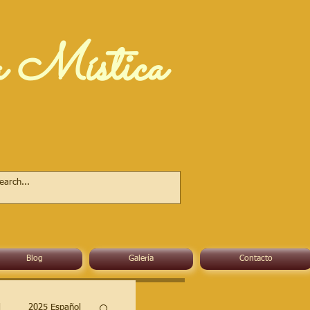
a Mística
Blog
Galería
Contacto
l
2025 Español