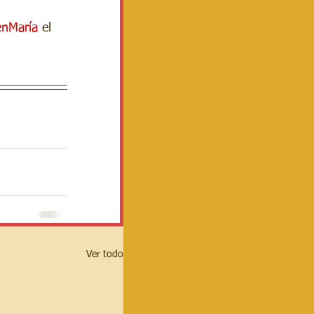
enMaría
 el 
Ver todo