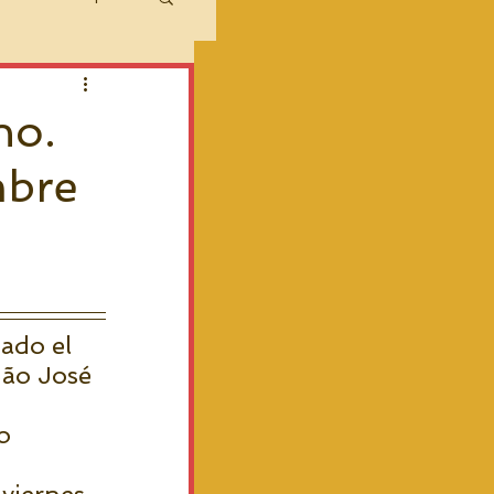
no.
mbre
ado el 
ão José 
o 