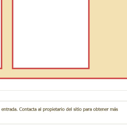
 entrada. Contacta al propietario del sitio para obtener más
Mensaje de San José al
Hno. Eduardo Ferreira