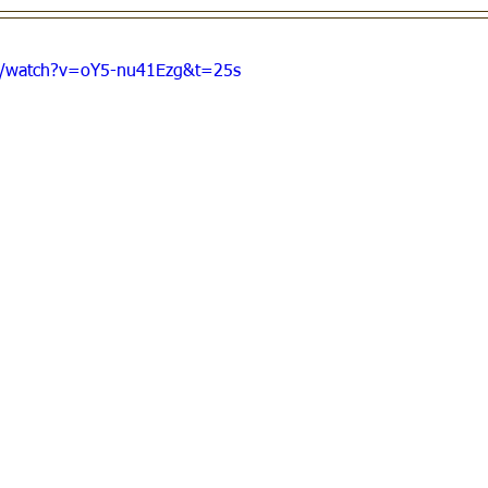
m/watch?v=oY5-nu41Ezg&t=25s