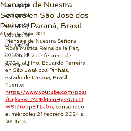
Mensaje de Nuestra
2021 Español
Señora en São José dos
2009 Español
Pinhais, Paraná, Brasil
2022 Español
Actualizado:
16 jun 2024
2023 Español
Mensaje de Nuestra Señora 
2024 Español
Rosa Mística Reina de la Paz, 
dejado el 12 de febrero de 
2025 Español
2024; al Hno. Eduardo Ferreira 
2026 Español
en São José dos Pinhais, 
estado de Paraná, Brasil. 
Fuente: 
https://www.youtube.com/post
/Ugkx3w_MPBkLeqHykxULuD
WSt7roupETLJbn
, consultado 
el miércoles 21 febrero 2024 a 
las 16:14.