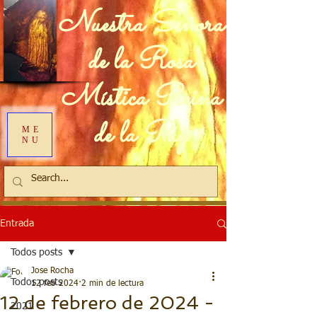
Nuestra Señora
de la Rosa
Mística Reina
de la Paz
ME
NU
Entrada
Todos posts
Jose Rocha
Todos posts
12 feb 2024
2 min de lectura
12 de febrero de 2024 -
2021