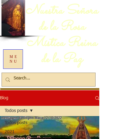
Nuestra Señora
de la Rosa
Mística Reina
de la Paz
ME
NU
Blog
Todos posts
Todos posts
2021