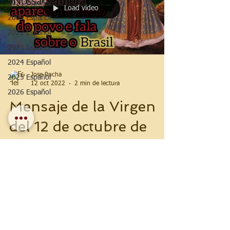
2021 Español
Load video
2009 Español
2022 Español
2023 Español
2024 Español
Jose Rocha
2025 Español
12 oct 2022
2 min de lectura
2026 Español
Mensaje de la Virgen
del 12 de octubre de
2022 — São José dos
Pinhais, Paraná, Brasil
⚠️ #Nuestra Señora #reaparece y habla de
#Brasil (Mensaje del 12 de octubre de 2022)
Fieles ver el #Sol pulsar