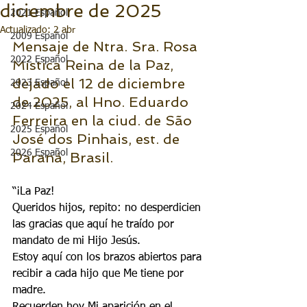
diciembre de 2025
2021 Español
Actualizado:
2 abr
2009 Español
Mensaje de Ntra. Sra. Rosa 
2022 Español
Mística Reina de la Paz, 
dejado el 12 de diciembre 
2023 Español
de 2025, al Hno. Eduardo 
2024 Español
Ferreira en la ciud. de São 
2025 Español
José dos Pinhais, est. de 
2026 Español
Paraná, Brasil.
“¡La Paz!
Queridos hijos, repito: no desperdicien 
las gracias que aquí he traído por 
mandato de mi Hijo Jesús.
Estoy aquí con los brazos abiertos para 
recibir a cada hijo que Me tiene por 
madre.