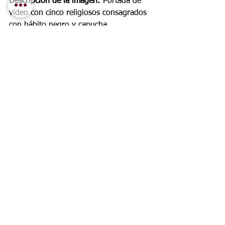
Descripción de la imagen:
 Portada de 
video con cinco religiosos consagrados 
con hábito negro y capucha, 
caminando por un corredor de piedra 
con arcos, y los textos “sacerdotes: 
recen para no ser tomados por 
sorpresa”, “el enemigo seguirá 
armando trampas para los sacerdotes” 
y “mensaje de la Virgen María el 
13/12/2025”.
Palabras clave:
#MensajeDeNuestraSeñora
#ReinaDeLaPaz
#RosaMística
#SãoJosédosPinhais
#HnoEduardoFerreira
#Brasil
#SãoJoséDosPinhais
#Paraná
#Iglesia
#OraciónEnFamilia
#HijosPredilectos