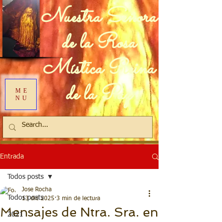
Nuestra Señora
de la Rosa
Mística Reina
de la Paz
ME
NU
Entrada
Todos posts
Jose Rocha
Todos posts
13 dic 2025
3 min de lectura
Mensajes de Ntra. Sra. en
2021