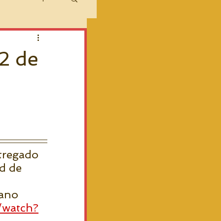
2 de
tregado 
d de 
mano 
/watch?