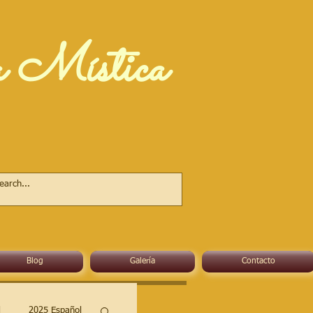
a Mística
Blog
Galería
Contacto
l
2025 Español