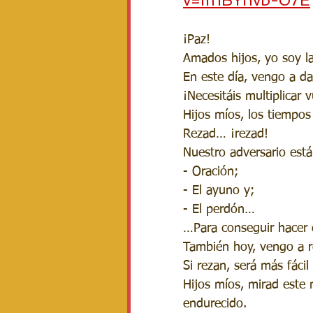
v=m1BYhvb-07E
¡Paz!
Amados hijos, yo soy la
En este día, vengo a da
¡Necesitáis multiplicar 
Hijos míos, los tiempos 
Rezad… ¡rezad!
Nuestro adversario está 
- Oración; 
- El ayuno y;
- El perdón…
…Para conseguir hacer q
También hoy, vengo a r
Si rezan, será más fácil
Hijos míos, mirad este
endurecido.