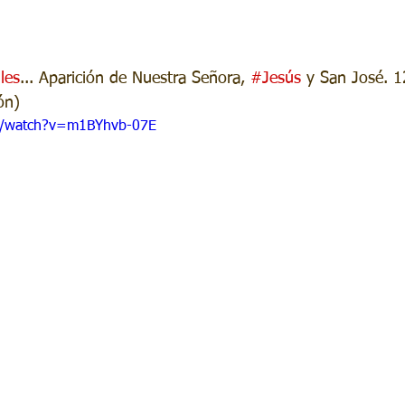
iles
... Aparición de Nuestra Señora, 
#Jesús
 y San José. 
ón)
m/watch?v=m1BYhvb-07E