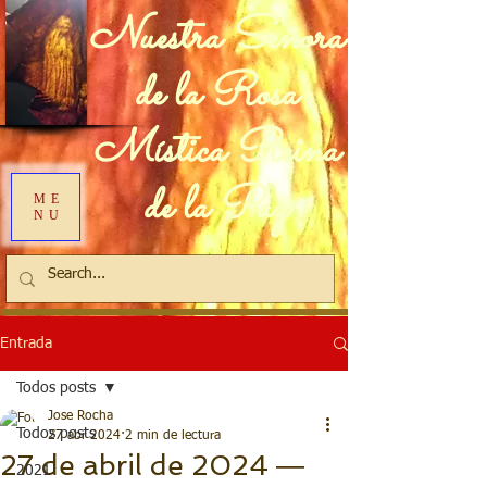
Nuestra Señora
de la Rosa
Mística Reina
de la Paz
ME
NU
Entrada
Todos posts
Jose Rocha
Todos posts
27 abr 2024
2 min de lectura
27 de abril de 2024 ―
2021