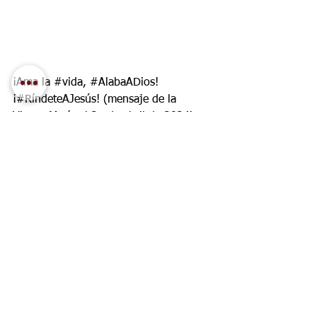
¡Ama la 
#vida
, 
#AlabaADios
! 
¡#RíndeteAJesús! (mensaje de la 
Virgen María el 27 de abril de 2024)
Brasil
Rosa Mística
Reina de la Paz
Mensaje de Nuestra Señora
São José dos Pinhais
Hno. Eduardo Ferreira
estado de Paraná
Mensaje de la Virgen
RíndeteAJesús
vida
AlabaADios
trampas de Satanás
2024 Español