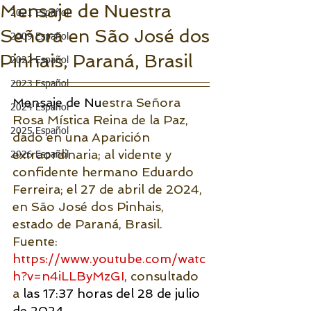
Mensaje de Nuestra
2021 Español
Señora en São José dos
2009 Español
Pinhais, Paraná, Brasil
2022 Español
2023 Español
Mensaje de Nu
estra Señora 
2024 Español
Rosa Mística Reina de la Paz, 
2025 Español
dado en una Aparición 
extraordinaria; al vidente y 
2026 Español
confidente hermano Eduardo 
Ferreira; el 27 de abril de 2024, 
en São José dos Pinhais, 
estado de Paraná, Brasil. 
Fuente: 
https://www.youtube.com/watc
h?v=n4iLLByMzGI
, consultado 
a
 las 17:37 horas del 28 de julio 
de 2024.