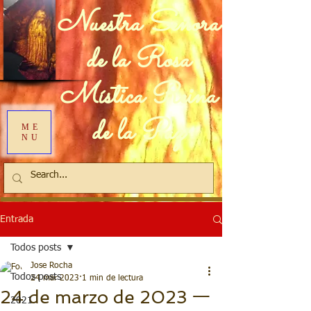
Nuestra Señora
de la Rosa
Mística Reina
de la Paz
ME
NU
Entrada
Todos posts
Jose Rocha
Todos posts
24 mar 2023
1 min de lectura
24 de marzo de 2023 一
2021