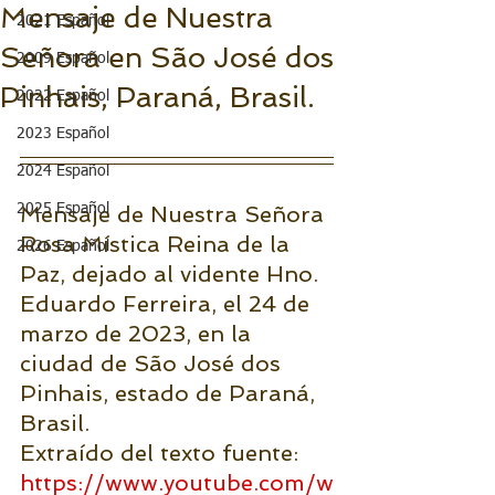
Mensaje de Nuestra
2021 Español
Señora en São José dos
2009 Español
Pinhais, Paraná, Brasil.
2022 Español
2023 Español
2024 Español
2025 Español
Mensaje de Nuestra Señora 
Rosa Mística Reina de la 
2026 Español
Paz, dejado al vidente Hno. 
Eduardo Ferreira, el 24 de 
marzo de 2023, en la 
ciudad de São José dos 
Pinhais, estado de Paraná, 
Brasil. 
Extraído del texto fuente: 
https://www.youtube.com/w